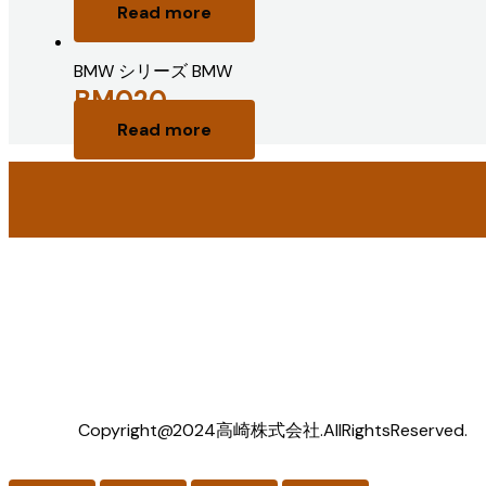
Read more
BMW シリーズ BMW
BM020
Read more
Copyright@2024高崎株式会社.AllRightsReserved.