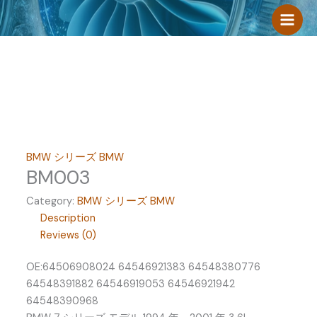
跳
至
内
容
BMW シリーズ BMW
BM003
Category:
BMW シリーズ BMW
Description
Reviews (0)
OE:64506908024 64546921383 64548380776
64548391882 64546919053 64546921942
64548390968